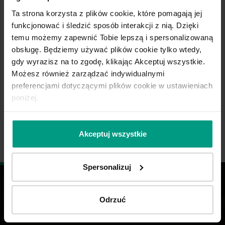
29 - 30 września – poziom 3
Ta strona korzysta z plików cookie, które pomagają jej
20 - 21 października – poziom 4
funkcjonować i śledzić sposób interakcji z nią. Dzięki
29 - 30 października – poziom 6
temu możemy zapewnić Tobie lepszą i spersonalizowaną
28 października – szkolenie dla początkujących
obsługę. Będziemy używać plików cookie tylko wtedy,
To doskonała okazja do zdobycia nowej wiedzy,
gdy wyrazisz na to zgodę, klikając Akceptuj wszystkie.
wymiany doświadczeń oraz poszerzenia
Możesz również zarządzać indywidualnymi
kompetencji zawodowych.
preferencjami dotyczącymi plików cookie w ustawieniach
poniżej.
Akceptuj wszystkie
Spersonalizuj
Odrzuć
KONTAKT: