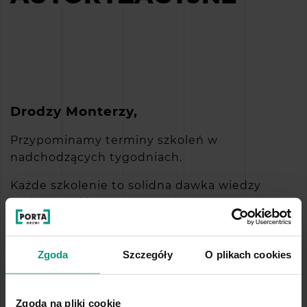
Drodzy Monterzy,
Przypominamy terminy szkoleń w
nadchodzących tygodniach.
Każde szkolenie to solidna dawka wiedzy
praktycznej i teoretycznej, nowoczesne
rozwiązania techniczne oraz możliwość
rozwoju w naszej dynamicznie zmieniającej się
branży.
Zgoda
Szczegóły
O plikach cookies
Harmonogram szkoleń:
Zgoda na pliki cookie