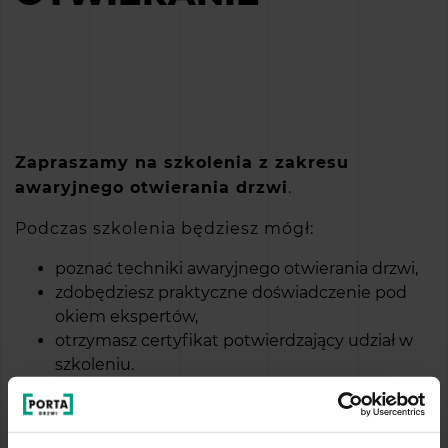
Zapraszamy na szkolenia z zakresu
awaryjnego otwierania drzwi
.
Podczas szkolenia będziesz mógł:
poznać techniki awaryjnego otwierania drzwi,
zdobędziesz praktyczne doświadczenie pod
okiem ekspertów,
otrzymasz certyfikat potwierdzający udział w
szkoleniu.