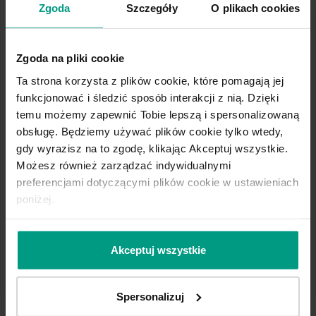
Zgoda
Szczegóły
O plikach cookies
Terminy szkoleń w Nowym Roku:
Zgoda na pliki cookie
Ta strona korzysta z plików cookie, które pomagają jej
2 luty 2026
funkcjonować i śledzić sposób interakcji z nią. Dzięki
29 czerwiec 2026
temu możemy zapewnić Tobie lepszą i spersonalizowaną
To wyjątkowa okazja, aby poszerzyć swoją
obsługę. Będziemy używać plików cookie tylko wtedy,
wiedzę i przygotować się na nietypowe
gdy wyrazisz na to zgodę, klikając Akceptuj wszystkie.
Możesz również zarządzać indywidualnymi
wyzwania w pracy montera.
preferencjami dotyczącymi plików cookie w ustawieniach
Nie przegap okazji, aby rozwinąć swoje
poniżej.
kompetencje i wyróżnić się na rynku!
Akceptuj wszystkie
Spersonalizuj