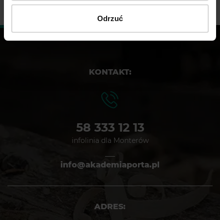
Odrzuć
KONTAKT:
58 333 12 13
infolinia dla Monterów
info@akademiaporta.pl
ADRES: